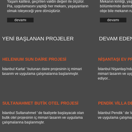
Yaşam kalitesi, geçirilen vaktin değeri ile ölçülür.
Mekanın kimliği, ya
Pia
, uygulamasını yaptığı her mekanı, yaşayanların
bölümlerinde derind
olmak isteyeceği yere dönüştürür.
obje bile mekanın ru
devamı
devamı
YENİ BAŞLANAN PROJELER
DEVAM EDE
HELENIUM SUN DAİRE PROJESİ
NİŞANTAŞI EV P
İstanbul Kartal ' bulunan daire projesinin iç mimari
İstanbul Nişantaşı'nd
tasarım ve uygulama çalışmalarına başlanmıştır.
mimari tasarım ve uy
ediyor...
SULTANAHMET BUTİK OTEL PROJESİ
PENDİK VİLLA 
İstanbul Sultanahmet ' de faaliyete başlayacak olan
İstanbul Pendik ' de V
butik otel projesinin iç mimari tasarım ve uygulama
ve uygulama çalışmal
çalışmalarına başlanmıştır.